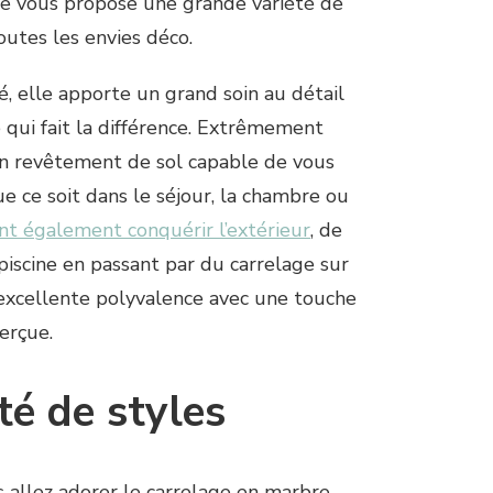
elle vous propose une grande variété de
outes les envies déco.
té, elle apporte un grand soin au détail
 qui fait la différence. Extrêmement
 un revêtement de sol capable de vous
 ce soit dans le séjour, la chambre ou
nt également conquérir l’extérieur
, de
piscine en passant par du carrelage sur
 excellente polyvalence avec une touche
erçue.
té de styles
s allez adorer le carrelage en marbre